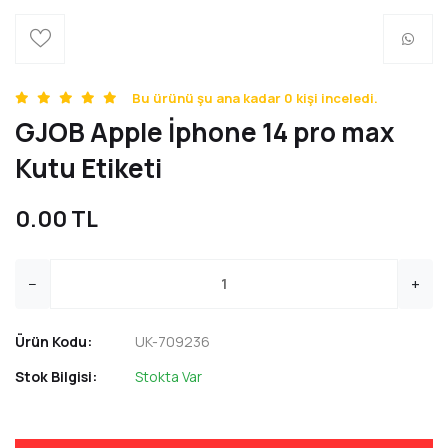
Bu ürünü şu ana kadar 0 kişi inceledi.
GJOB Apple İphone 14 pro max
Kutu Etiketi
0.00 TL
−
+
Ürün Kodu:
UK-709236
Stok Bilgisi:
Stokta Var