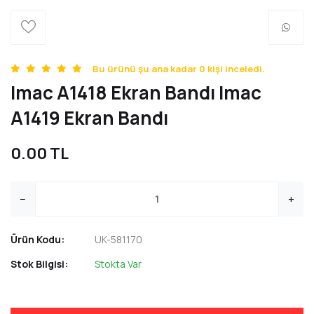
Bu ürünü şu ana kadar 0 kişi inceledi.
Imac A1418 Ekran Bandı Imac
A1419 Ekran Bandı
0.00 TL
−
+
Ürün Kodu:
UK-581170
Stok Bilgisi:
Stokta Var