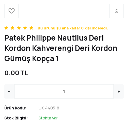
Bu ürünü şu ana kadar 0 kişi inceledi.
Patek Philippe Nautilus Deri
Kordon Kahverengi Deri Kordon
Gümüş Kopça 1
0.00 TL
−
+
Ürün Kodu:
UK-440518
Stok Bilgisi:
Stokta Var